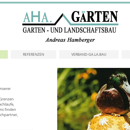
REFERENZEN
VERBAND-GA.LA.BAU
unserer
 Grenzen
achläufe,
ns finden
echpartner,